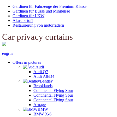
Gardinen für Fahrzeuge der Premium-Klasse
Gardinen für Busse und Minibusse
Gardinen für LKW
Akustikstoff
Restaurierung von motorrädern
Car privacy curtains
eng
rus
Offers in pictures
Audi
Audi Q7
Audi А8/D4
Bentley
Brooklands
Continental Flying Spur
Continental Flying Spur
Continental Flying Spur
Arnage
BMW
BMW X-6