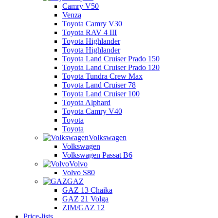
Camry V50
Venza
Toyota Camry V30
Toyota RAV 4 III
Toyota Highlander
Toyota Highlander
Toyota Land Cruiser Prado 150
Toyota Land Cruiser Prado 120
Toyota Tundra Crew Max
Toyota Land Cruiser 78
Toyota Land Cruiser 100
Toyota Alphard
Toyota Camry V40
Toyota
Toyota
Volkswagen
Volkswagen
Volkswagen Passat B6
Volvo
Volvo S80
GAZ
GAZ 13 Chaika
GAZ 21 Volga
ZIM/GAZ 12
Price-lists