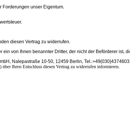
ler Forderungen unser Eigentum.
wertsteuer.
en diesen Vertrag zu widerrufen.
r ein von Ihnen benannter Dritter, der nicht der Beförderer ist
Developed a set
of curtains for the cab
bH, Nalepastraße 10-50, 12459 Berlin, Tel.:+49(030)43746031
Mercedes-Benz Viano/V639
l) über Ihren Entschluss diesen Vertrag zu widerrufen informieren.