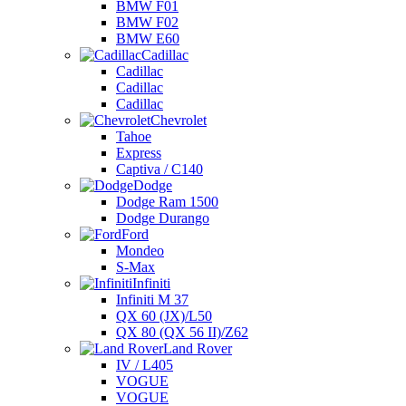
BMW F01
BMW F02
BMW E60
Cadillac
Cadillac
Cadillac
Cadillac
Chevrolet
Tahoe
Express
Captiva / C140
Dodge
Dodge Ram 1500
Dodge Durango
Ford
Mondeo
S-Max
Infiniti
Infiniti M 37
QX 60 (JX)/L50
QX 80 (QX 56 II)/Z62
Land Rover
IV / L405
VOGUE
VOGUE