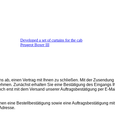
Developed a set of curtains for the cab
Peugeot Boxer III
ns ab, einen Vertrag mit Ihnen zu schließen. Mit der Zusendung 
ehmen. Zunächst erhalten Sie eine Bestätigung des Eingangs I
ch erst mit dem Versand unserer Auftragsbestätigung per E-Mail
Ihnen eine Bestellbestätigung sowie eine Auftragsbestätigung mi
Developed a set of curtains for the cab
Adresse.
Citroen Jumper III